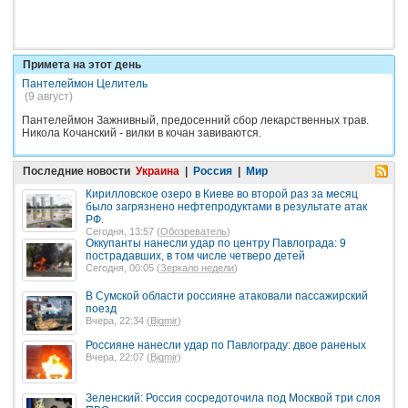
Примета на этот день
Пантелеймон Целитель
(9 август)
Пантелеймон Зажнивный, предосенний сбор лекарственных трав.
Никола Кочанский - вилки в кочан завиваются.
Последние новости
Украина
|
Россия
|
Мир
Кирилловское озеро в Киеве во второй раз за месяц
было загрязнено нефтепродуктами в результате атак
РФ.
Сегодня, 13:57 (
Обозреватель
)
Оккупанты нанесли удар по центру Павлограда: 9
пострадавших, в том числе четверо детей
Сегодня, 00:05 (
Зеркало недели
)
В Сумской области россияне атаковали пассажирский
поезд
Вчера, 22:34 (
Bigmir
)
Россияне нанесли удар по Павлограду: двое раненых
Вчера, 22:07 (
Bigmir
)
Зеленский: Россия сосредоточила под Москвой три слоя