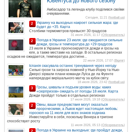
Ювентуса до нового сезону
Амбасадор та легенда клубу поділився своїми
очікуваннями.
Сегодня, 11:21 (
football.ua
)
Украину на выходных накроет сильная жара: где
2
будет до +35. Карта
Столбики термометров превысят 30 градусов
31 июля 2026, 11:17 (
Обозреватель
)
Погода в Украине 23 июля: где ожидаются сильные
2
дожди, грозы и температура до +29 градусов
23 июля в Украине прогнозируются дожди и грозы на
юге, а также местами на западе. В остальных регионах
осадков не ожидается, температура достигне...
22 июля 2026, 17:07 (
Bigmir
)
Іспанія скасувала останнє тренування через негоду
Сильні грози та загроза повеней у Нью-Йорку та Нью-
Джерсі зірвали плани команди Луїса де ла Фуенте
напередодні вирішального матчу за кубок світу.
18 июля 2026, 23:42 (
football.ua
)
Грозы, шквалы и подъем уровня воды: каких
3
«сюрпризов» ожидать от погоды 18 июля. Карта
Дожди пройдут только в отдельных регионах
17 июля 2026, 19:18 (
Обозреватель
)
Овны, ваши предчувствия могут оказаться
2
пророческими, а Львов ждет настоящая любовь:
гороскоп на 11 июля для всех знаков зодиака
Инвестируйте в себя, поскольку Венера в тригоне
способствует росту
11 июля 2026, 05:13 (
Обозреватель
)
Погода в Украине на выходные: где пройдут дожди,
2