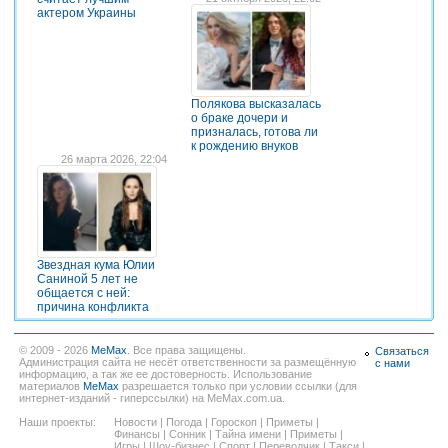
актером Украины
Полякова высказалась
о браке дочери и
призналась, готова ли
к рождению внуков
26 марта 2026, 22:04
Звездная кума Юлии
Саниной 5 лет не
общается с ней:
причина конфликта
© 2009 - 2026
MeMax
. Все права защищены.
Связаться
Администрация сайта не несёт ответственности за размещённую
с нами
информацию, а так же ее достоверность. Использование
материалов
MeMax
разрешается только при условии ссылки (для
интернет-изданий - гиперссылки) на MeMax.com.ua.
Наши проекты:
Новости
|
Погода
|
Гороскоп
|
Приметы
|
Финансы
|
Сонник
|
Тайна имени
|
Приметы
|
Игры
|
Шоу-бизнес
|
Спорт
|
Переводчик
|
Такси
|