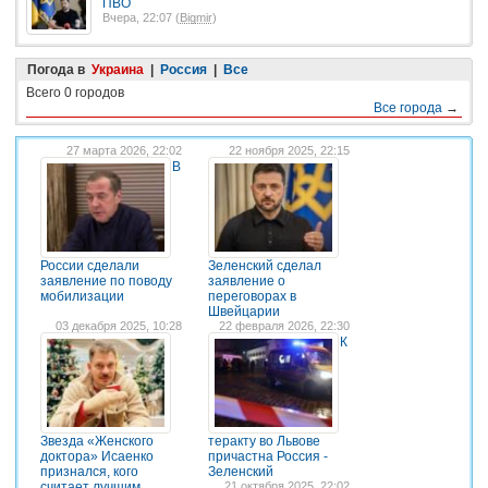
ПВО
Вчера, 22:07 (
Bigmir
)
Погода в
Украина
|
Россия
|
Все
Всего 0 городов
Все города
→
27 марта 2026, 22:02
22 ноября 2025, 22:15
В
России сделали
Зеленский сделал
заявление по поводу
заявление о
мобилизации
переговорах в
Швейцарии
03 декабря 2025, 10:28
22 февраля 2026, 22:30
К
Звезда «Женского
теракту во Львове
доктора» Исаенко
причастна Россия -
признался, кого
Зеленский
считает лучшим
21 октября 2025, 22:02